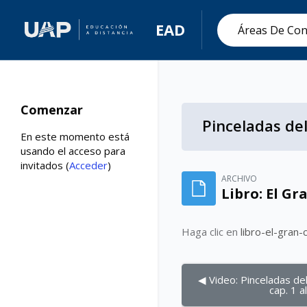
EAD
Áreas De Con
Comenzar
Pinceladas del
En este momento está
usando el acceso para
invitados (
Acceder
)
Salta al contenido principal
ARCHIVO
Libro: El Gr
Haga clic en
libro-el-gran-
◀︎ Video: Pinceladas del
cap. 1 a