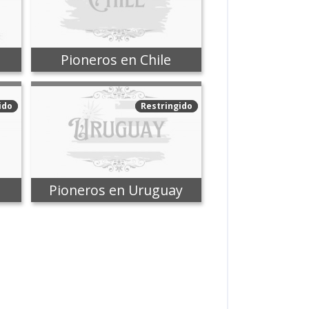
Pioneros en Chile
ido
ido
Restringido
Restringido
Pioneros en Uruguay