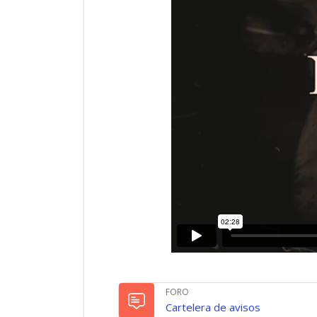
FORO
Foro
Cartelera de avisos