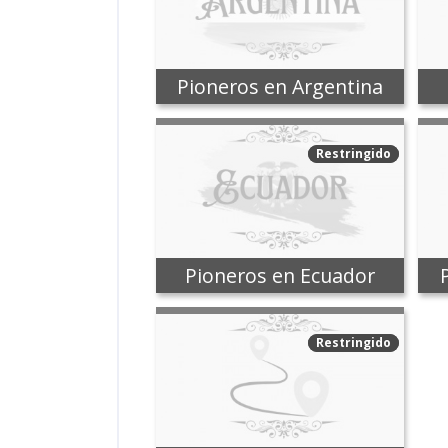
Pioneros en Argentina
Restringido
Restringido
Pioneros en Ecuador
Restringido
Restringido