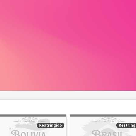
Restringido
Restringido
Restring
Restring